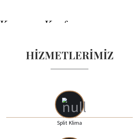
Kusursuz Konfora
Hoşgeldiniz
Ayrıcalığın
Tadını
Çıkarın
HİZMETLERİMİZ
Split Klima