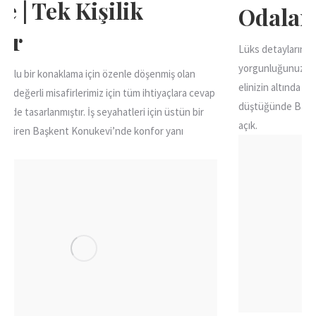
Odalar
Lüks detayların sakinlikle bütünleştiği, gün sonunda 
yorgunluğunuzu unutturacak odalarımızda, tüm kolaylı
nmiş olan
elinizin altında yer almaktadır. Yolunuz Başkent Ankara
tiyaçlara cevap
düştüğünde Başkent Konukevi’nin kapıları size ardına
in üstün bir
açık.
r yanı