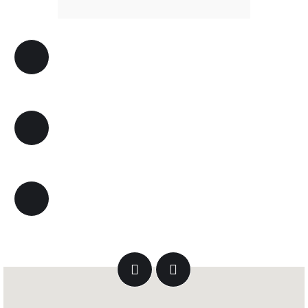
0312 230 04 88
bilgi@baskentkonukevi.com
Anıttepe Mah. Gençlik Cad. Tuncer Sokak No:21
Çankaya/Ankara
Facebook
Instagram